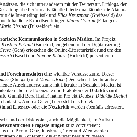
Ansätzen, die sich unter anderem mit der Twitteratur, Litblogs, der
altung, die Performativität, die Intertextualität oder die Akteur-
ritt die Internetlinguistik und
Elias Kreuzmair
(Greifswald) das
und inhaltliche Expertisen bringen
Maren Conrad
(Erlangen-
Marie Riesner
(Düsseldorf) ein.
iterarische Kommunikation in Sozialen Medien
. Im Projekt
d
Kristina Petzold
(Bielefeld) eingehend mit der Digitalisierung
Greve
(Gent) erforschen die Online-Literaturkritik rund um den
sserli
(Basel) und
Simone Rebora
(Bielefeld) präsentieren
 und Forschungsdaten
eine wichtige Voraussetzung. Dieser
auser
(Stuttgart) und
Mona Ulrich
(Deutsches Literaturarchiv
schende Auseinandersetzung mit Literatur in Sozialen Medien ist
chdenken über die Potenziale und Praktiken der
Didaktik und
aft
. Gunhild Berg (Halle) hat im Projekt
Deutsch Didaktik Digital
n Didaktik, Andrea Geier (Trier) stellt das Projekt
igital Literacy
oder die
Netzkritik
werden ebenfalls adressiert.
uschs und der Diskussion, auch die Möglichkeit, im Aufbau
senschaftlichen Fragestellungen
kurz vorzustellen:
 aus u.a. Berlin, Graz, Innsbruck, Trier und Wien werden
t*innen
die Konferenz, die entweder bereits zu diesen