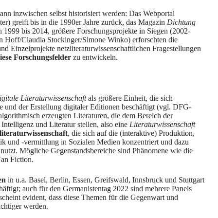
nn inzwischen selbst historisiert werden: Das Webportal
er) greift bis in die 1990er Jahre zurück, das Magazin
Dichtung
n 1999 bis 2014, größere Forschungsprojekte in
Siegen
(2002-
 Hoff/Claudia Stockinger/Simone Winko) erforschten die
und Einzelprojekte netzliteraturwissenschaftlichen Fragestellungen
diese Forschungsfelder
zu entwickeln.
gitale Literaturwissenschaft
als größere Einheit, die sich
und der Erstellung digitaler Editionen beschäftigt (vgl.
DFG-
 algorithmisch erzeugten Literaturen, die dem Bereich der
telligenz und Literatur stellen, also eine
Literaturwissenschaft
literaturwissenschaft
, die sich auf die (interaktive) Produktion,
tik und -vermittlung in Sozialen Medien konzentriert und dazu
en nutzt. Mögliche Gegenstandsbereiche sind Phänomene wie die
Fan Fiction.
en
in u.a.
Basel
,
Berlin
,
Essen
,
Greifswald
,
Innsbruck
und
Stuttgart
häftigt; auch für den
Germanistentag 2022
sind mehrere Panels
s scheint evident, dass diese Themen für die Gegenwart und
ichtiger werden.