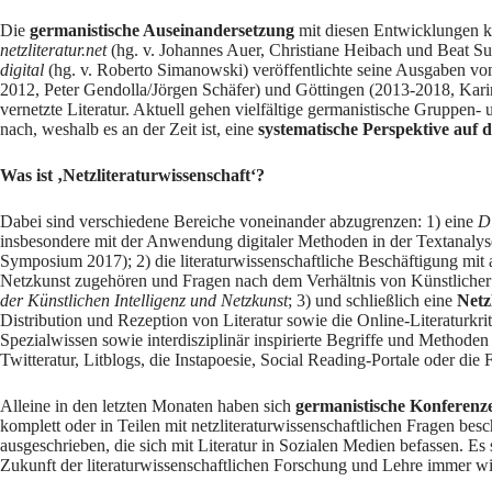
Die
germanistische Auseinandersetzung
mit diesen Entwicklungen ka
netzliteratur.net
(hg. v. Johannes Auer, Christiane Heibach und Beat Sut
digital
(hg. v. Roberto Simanowski) veröffentlichte seine Ausgaben vo
2012, Peter Gendolla/Jörgen Schäfer) und
Göttingen
(2013-2018, Karin
vernetzte Literatur. Aktuell gehen vielfältige germanistische Gruppen- 
nach, weshalb es an der Zeit ist, eine
systematische Perspektive auf 
Was ist ‚Netzliteraturwissenschaft‘?
Dabei sind verschiedene Bereiche voneinander abzugrenzen: 1) eine
Di
insbesondere mit der Anwendung digitaler Methoden in der Textanalyse 
Symposium 2017
); 2) die literaturwissenschaftliche Beschäftigung mit
Netzkunst zugehören und Fragen nach dem Verhältnis von Künstlicher In
der Künstlichen Intelligenz und Netzkunst
; 3) und schließlich eine
Netz
Distribution und Rezeption von Literatur sowie die Online-Literaturkri
Spezialwissen sowie interdisziplinär inspirierte Begriffe und Method
Twitteratur, Litblogs, die Instapoesie, Social Reading-Portale oder die 
Alleine in den letzten Monaten haben sich
germanistische Konferenz
komplett oder in Teilen mit netzliteraturwissenschaftlichen Fragen besc
ausgeschrieben, die sich mit Literatur in Sozialen Medien befassen. E
Zukunft der literaturwissenschaftlichen Forschung und Lehre immer w