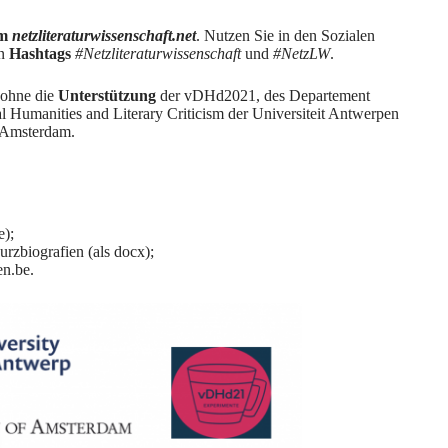
rm
netzliteraturwissenschaft.net
. Nutzen Sie in den Sozialen
en
Hashtags
#Netzliteraturwissenschaft
und
#NetzLW
.
 ohne die
Unterstützung
der
vDHd2021
, des Departement
l Humanities and Literary Criticism
der Universiteit Antwerpen
n Amsterdam.
e)
;
zbiografien (als docx)
;
en.be.