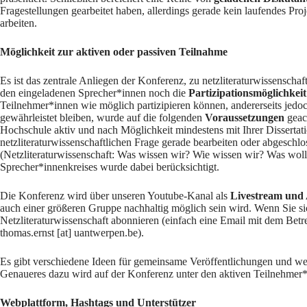
Fragestellungen gearbeitet haben, allerdings gerade kein laufendes Pro
arbeiten.
Möglichkeit zur aktiven oder passiven Teilnahme
Es ist das zentrale Anliegen der Konferenz, zu netzliteraturwissenscha
den eingeladenen Sprecher*innen noch die
Partizipationsmöglichkeit
Teilnehmer*innen wie möglich partizipieren können, andererseits jedoch 
gewährleistet bleiben, wurde auf die folgenden
Voraussetzungen
geac
Hochschule aktiv und nach Möglichkeit mindestens mit Ihrer Dissertation
netzliteraturwissenschaftlichen Frage gerade bearbeiten oder abgeschlo
(Netzliteraturwissenschaft: Was wissen wir? Wie wissen wir? Was wolle
Sprecher*innenkreises wurde dabei berücksichtigt.
Die Konferenz wird über unseren
Youtube-Kanal als
Livestream und
auch einer größeren Gruppe nachhaltig möglich sein wird. Wenn Sie si
Netzliteraturwissenschaft abonnieren (einfach eine Email mit dem Betr
thomas.ernst [at] uantwerpen.be).
Es gibt verschiedene Ideen für gemeinsame Veröffentlichungen und w
Genaueres dazu wird auf der Konferenz unter den aktiven Teilnehmer
Webplattform, Hashtags und Unterstützer