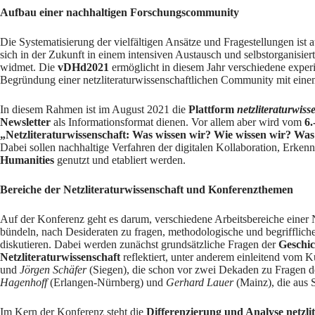
Aufbau einer nachhaltigen Forschungscommunity
Die Systematisierung der vielfältigen Ansätze und Fragestellungen ist a
sich in der Zukunft in einem intensiven Austausch und selbstorganisiert
widmet. Die
vDHd2021
ermöglicht in diesem Jahr verschiedene experim
Begründung einer netzliteraturwissenschaftlichen Community mit einem
In diesem Rahmen ist im August 2021 die
Plattform
netzliteraturwiss
Newsletter
als Informationsformat dienen. Vor allem aber wird vom
6.
„Netzliteraturwissenschaft: Was wissen wir? Wie wissen wir? Was
Dabei sollen nachhaltige Verfahren der digitalen Kollaboration, Erken
Humanities
genutzt und etabliert werden.
Bereiche der Netzliteraturwissenschaft und Konferenzthemen
Auf der Konferenz geht es darum, verschiedene Arbeitsbereiche einer N
bündeln, nach Desideraten zu fragen, methodologische und begriffli
diskutieren. Dabei werden zunächst grundsätzliche Fragen der
Geschic
Netzliteraturwissenschaft
reflektiert, unter anderem einleitend vom 
und
Jörgen Schäfer
(Siegen), die schon vor zwei Dekaden zu Fragen de
Hagenhoff
(Erlangen-Nürnberg) und
Gerhard Lauer
(Mainz), die aus 
Im Kern der Konferenz steht die
Differenzierung und Analyse netzli