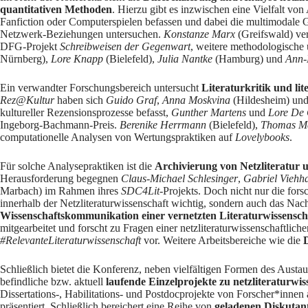
quantitativen Methoden
. Hierzu gibt es inzwischen eine Vielfalt von 
Fanfiction oder Computerspielen befassen und dabei die multimodale Gest
Netzwerk-Beziehungen untersuchen.
Konstanze Marx
(Greifswald) vert
DFG-Projekt
Schreibweisen der Gegenwart
, weitere methodologische 
Nürnberg),
Lore Knapp
(Bielefeld),
Julia Nantke
(Hamburg) und
Ann-
Ein verwandter Forschungsbereich untersucht
Literaturkritik und l
Rez@Kultur
haben sich
Guido Graf
,
Anna Moskvina
(Hildesheim) un
kultureller Rezensionsprozesse befasst,
Gunther Martens
und
Lore De 
Ingeborg-Bachmann-Preis.
Berenike Herrmann
(Bielefeld),
Thomas Me
computationelle Analysen von Wertungspraktiken auf
Lovelybooks
.
Für solche Analysepraktiken ist die
Archivierung von Netzliteratur
Herausforderung begegnen
Claus-Michael Schlesinger
,
Gabriel Viehh
Marbach) im Rahmen ihres
SDC4Lit
-Projekts. Doch nicht nur die for
innerhalb der Netzliteraturwissenschaft wichtig, sondern auch das Na
Wissenschaftskommunikation einer vernetzten Literaturwissensch
mitgearbeitet und forscht zu Fragen einer netzliteraturwissenschaftliche
#RelevanteLiteraturwissenschaft
vor. Weitere Arbeitsbereiche wie die
D
Schließlich bietet die Konferenz, neben vielfältigen Formen des Austa
befindliche bzw. aktuell
laufende Einzelprojekte zu netzliteraturwis
Dissertations-, Habilitations- und Postdocprojekte von Forscher*innen
präsentiert. Schließlich bereichert eine Reihe von
geladenen Diskutan