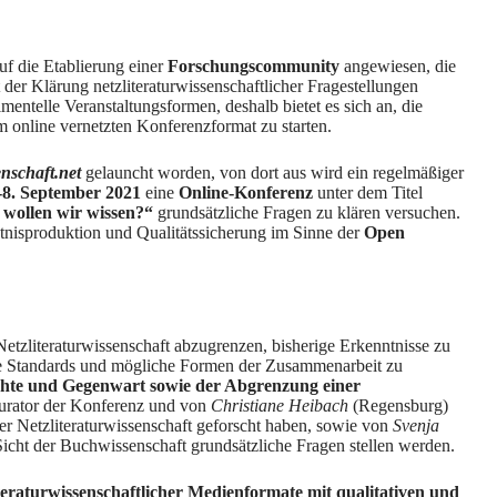
uf die Etablierung einer
Forschungscommunity
angewiesen, die
 der Klärung netzliteraturwissenschaftlicher Fragestellungen
entelle Veranstaltungsformen, deshalb bietet es sich an, die
 online vernetzten Konferenzformat zu starten.
enschaft.net
gelauncht worden, von dort aus wird ein regelmäßiger
-8. September 2021
eine
Online-Konferenz
unter dem Titel
 wollen wir wissen?“
grundsätzliche Fragen zu klären versuchen.
ntnisproduktion und Qualitätssicherung im Sinne der
Open
etzliteraturwissenschaft abzugrenzen, bisherige Erkenntnisse zu
che Standards und mögliche Formen der Zusammenarbeit zu
hte und Gegenwart sowie der Abgrenzung einer
Kurator der Konferenz und von
Christiane Heibach
(Regensburg)
r Netzliteraturwissenschaft geforscht haben, sowie von
Svenja
Sicht der Buchwissenschaft grundsätzliche Fragen stellen werden.
teraturwissenschaftlicher Medienformate mit qualitativen und